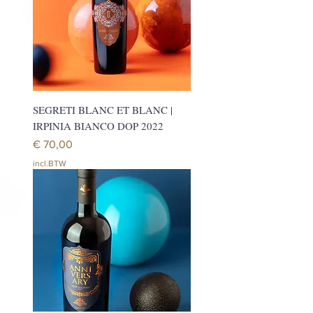
SEGRETI BLANC ET BLANC |
IRPINIA BIANCO DOP 2022
Prijs
€ 70,00
incl.BTW