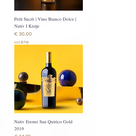
Petit Sucrè | Vino Bianco Dolce |
Nativ I Kistje
Prijs
€ 30,00
incl.BTW
Nativ Eremo San Quirico Gold
2019