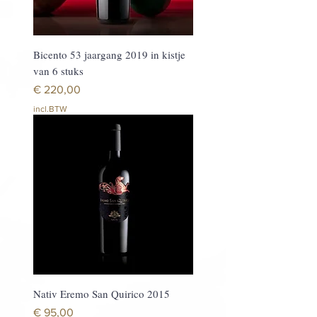
Bicento 53 jaargang 2019 in kistje
van 6 stuks
Prijs
€ 220,00
incl.BTW
Nativ Eremo San Quirico 2015
Prijs
€ 95,00