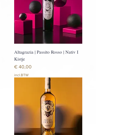
Altagrazia | Passito Rosso | Nativ I
Kistje
Prijs
€ 40,00
incl.BTW