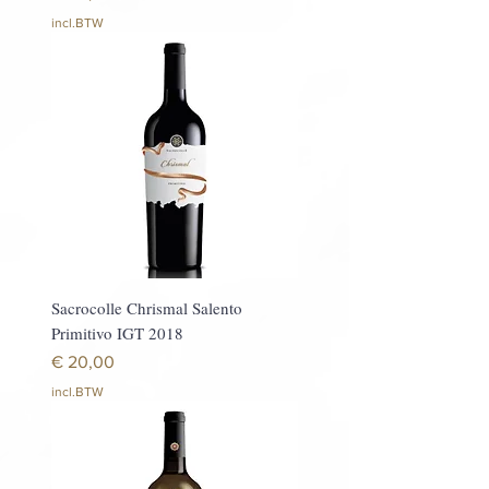
incl.BTW
Sacrocolle Chrismal Salento
Primitivo IGT 2018
Prijs
€ 20,00
incl.BTW