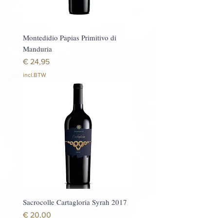
Montedidio Papias Primitivo di
Manduria
Prijs
€ 24,95
incl.BTW
Sacrocolle Cartagloria Syrah 2017
Prijs
€ 20,00