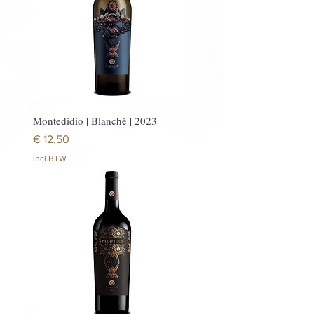
Montedidio | Blanchè | 2023
Prijs
€ 12,50
incl.BTW