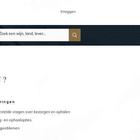
Inloggen
N?
ringen
estelde vragen over bezorgen en ophalen
g- en ophaalopties
gproblemen