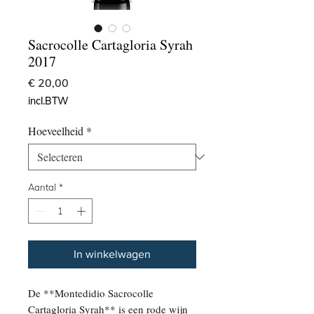
Sacrocolle Cartagloria Syrah
2017
Prijs
€ 20,00
incl.BTW
Hoeveelheid
*
Aantal
*
In winkelwagen
De **Montedidio Sacrocolle
Cartagloria Syrah** is een rode wijn