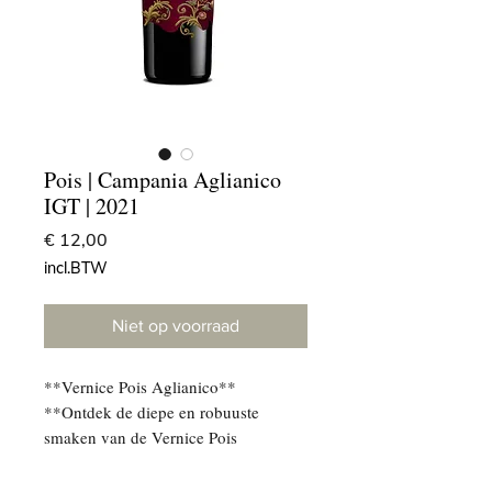
Pois | Campania Aglianico
IGT | 2021
Prijs
€ 12,00
incl.BTW
Niet op voorraad
**Vernice Pois Aglianico**
**Ontdek de diepe en robuuste
smaken van de Vernice Pois
Aglianico, een voortreffelijke rode
wijn uit de Campanië-regio in Zuid-