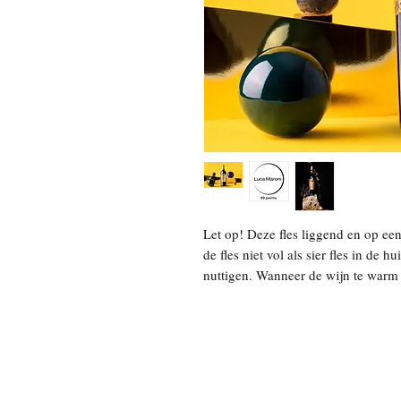
Let op! Deze fles liggend en op ee
de fles niet vol als sier fles in de 
nuttigen. Wanneer de wijn te warm 
spontaan ontkurken.
De Nativ Eremo San Quirico Gold is
Eremo San Quirico lijn van het wij
door een aantal unieke kenmerken di
UVA MAGICA VINO
### Nativ Eremo San Quirico Gold
- **Druivensoort**: 100% Agliani