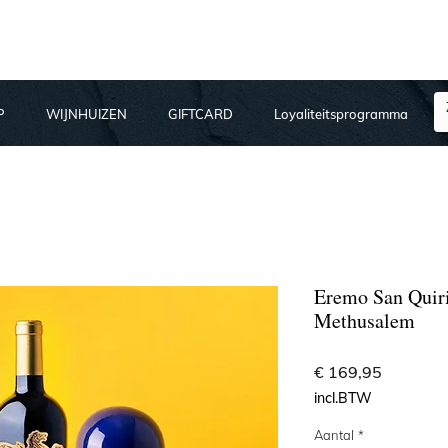
P
WIJNHUIZEN
GIFTCARD
Loyaliteitsprogramma
Eremo San Quiri
Methusalem
Prijs
€ 169,95
incl.BTW
Aantal
*