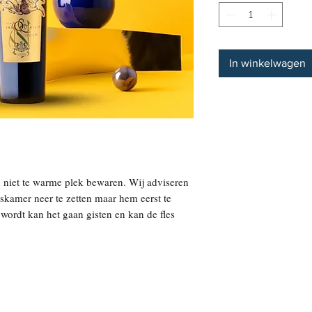
In winkelwagen
n niet te warme plek bewaren. Wij adviseren
huiskamer neer te zetten maar hem eerst te
wordt kan het gaan gisten en kan de fles
 een speciale en exclusieve versie binnen de
nhuis Nativ. Deze variant onderscheidt zich
e bijdragen aan zijn prestige en kwaliteit.
KLANTENSERVICE
WEBSHOP
co