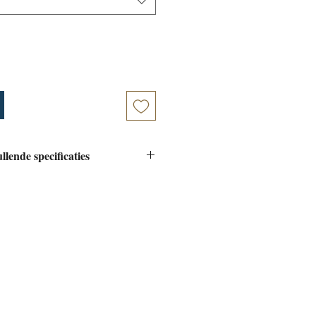
lende specificaties
rico Nero ‐ Irpinia Campi
ico
: Vulkanische bodem
er
ruiven worden met de hand geoogst
e dozen van 20 kg. Ze worden