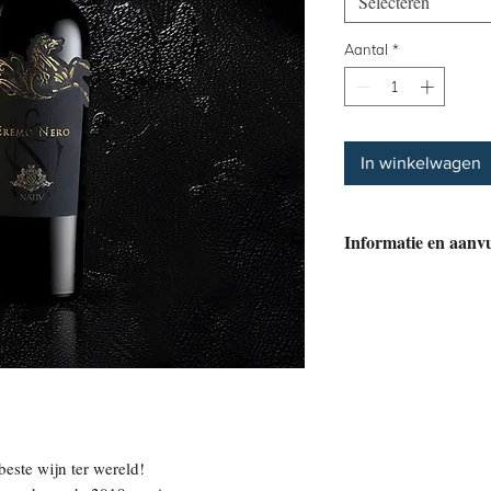
Selecteren
Aantal
*
In winkelwagen
Informatie en aanvul
Naam: Eremo San Qui
Taurasini Doc
Regio: Campanië
Druivensoort: Aglian
Bodemsamenstelling
Oogstperiode: Oktob
Wijnbereiding: De d
en vervoerd in klein
beste wijn ter wereld!